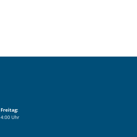
Medizinische Fachangestellte
Zahnmedizinische Fachangestellte
Assistent/in für Ernährung & Versorgung / Hauswirtschafter/
Kinderpfleger (m/w/d)
Sozialbetreuer - Pflegefachhelfer (m/w/d)
Pflegefachkraft
Krankenpflegehilfe
Heilerziehungspflege
Berufsschule Plus - Berufsabitur
Freitag:
 14:00 Uhr