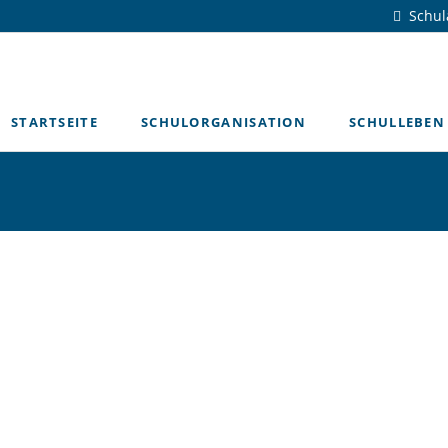
Schu
STARTSEITE
SCHULORGANISATION
SCHULLEBEN
Schulleitung
Chronik
Organigramm
Unser Leitbild
Verwaltung
Personalrat
Förderverein
Schulentwickl
Lehrerausbild
Newsarchiv