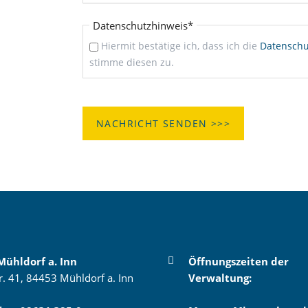
Pflichtfeld
Datenschutzhinweis
*
Hiermit bestätige ich, dass ich die
Datenschu
stimme diesen zu.
NACHRICHT SENDEN >>>
Mühldorf a. Inn
Öffnungszeiten der
r. 41, 84453 Mühldorf a. Inn
Verwaltung: