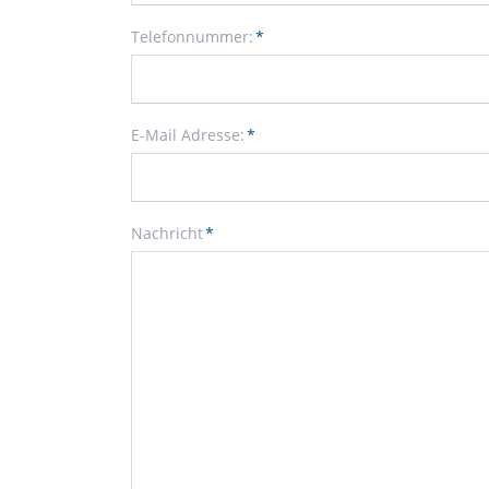
Pflichtfeld
Telefonnummer:
*
Pflichtfeld
E-Mail Adresse:
*
Pflichtfeld
Nachricht
*