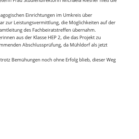
Medizinische Fachangestellte
dagogischen Einrichtungen im Umkreis über
ar zur Leistungsvermittlung, die Möglichkeiten auf der
Zahnmedizinische Fachangestellte
samtleitung des Fachbeiratstreffen übernahm.
Assistent/in für Ernährung & Versorgung / Hauswirtschafter/
innen aus der Klasse HEP 2, die das Projekt zu
 kommenden Abschlussprüfung, da Mühldorf als jetzt
Kinderpfleger (m/w/d)
Sozialbetreuer - Pflegefachhelfer (m/w/d)
 trotz Bemühungen noch ohne Erfolg blieb, dieser Weg
Pflegefachkraft
Krankenpflegehilfe
Heilerziehungspflege
Berufsschule Plus - Berufsabitur