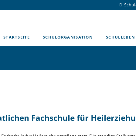
Schu
STARTSEITE
SCHULORGANISATION
SCHULLEBEN
Schulleitung
Chronik
Organigramm
Unser Leitbild
Verwaltung
Personalrat
Förderverein
Schulentwickl
Lehrerausbild
Newsarchiv
aatlichen Fachschule für Heilerzieh
achschule für Heilerziehungspflege statt. Die ständige Stellvertr